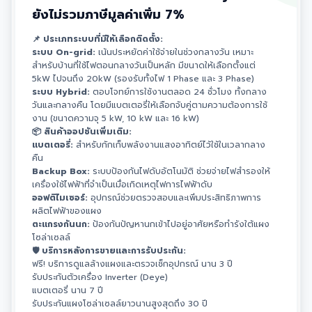
ยังไม่รวมภาษีมูลค่าเพิ่ม 7%
📌 ประเภทระบบที่มีให้เลือกติดตั้ง:
ระบบ On-grid:
เน้นประหยัดค่าใช้จ่ายในช่วงกลางวัน เหมาะ
สำหรับบ้านที่ใช้ไฟตอนกลางวันเป็นหลัก มีขนาดให้เลือกตั้งแต่
5kW ไปจนถึง 20kW (รองรับทั้งไฟ 1 Phase และ 3 Phase)
ระบบ Hybrid:
ตอบโจทย์การใช้งานตลอด 24 ชั่วโมง ทั้งกลาง
วันและกลางคืน โดยมีแบตเตอรี่ให้เลือกจับคู่ตามความต้องการใช้
งาน (ขนาดความจุ 5 kW, 10 kW และ 16 kW)
📦 สินค้าออปชันเพิ่มเติม:
แบตเตอรี่:
สำหรับกักเก็บพลังงานแสงอาทิตย์ไว้ใช้ในเวลากลาง
คืน
Backup Box:
ระบบป้องกันไฟดับอัตโนมัติ ช่วยจ่ายไฟสำรองให้
เครื่องใช้ไฟฟ้าที่จำเป็นเมื่อเกิดเหตุไฟการไฟฟ้าดับ
ออฟติไมเซอร์:
อุปกรณ์ช่วยตรวจสอบและเพิ่มประสิทธิภาพการ
ผลิตไฟฟ้าของแผง
ตะแกรงกันนก:
ป้องกันปัญหานกเข้าไปอยู่อาศัยหรือทำรังใต้แผง
โซล่าเซลล์
🛡 บริการหลังการขายและการรับประกัน:
ฟรี! บริการดูแลล้างแผงและตรวจเช็กอุปกรณ์ นาน 3 ปี
รับประกันตัวเครื่อง Inverter (Deye)
แบตเตอรี่ นาน 7 ปี
รับประกันแผงโซล่าเซลล์ยาวนานสูงสุดถึง 30 ปี