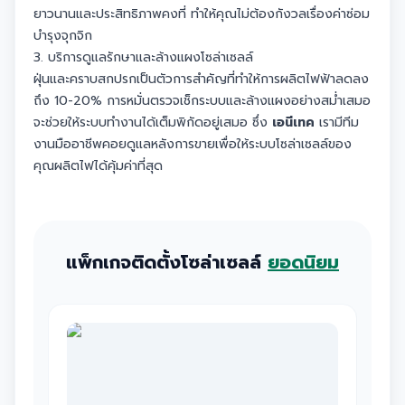
ยาวนานและประสิทธิภาพคงที่ ทำให้คุณไม่ต้องกังวลเรื่องค่าซ่อม
บำรุงจุกจิก
3. บริการดูแลรักษาและล้างแผงโซล่าเซลล์
ฝุ่นและคราบสกปรกเป็นตัวการสำคัญที่ทำให้การผลิตไฟฟ้าลดลง
ถึง 10-20% การหมั่นตรวจเช็กระบบและล้างแผงอย่างสม่ำเสมอ
จะช่วยให้ระบบทำงานได้เต็มพิกัดอยู่เสมอ ซึ่ง
เอนีเทค
เรามีทีม
งานมืออาชีพคอยดูแลหลังการขายเพื่อให้ระบบโซล่าเซลล์ของ
คุณผลิตไฟได้คุ้มค่าที่สุด
แพ็กเกจติดตั้งโซล่าเซลล์
ยอดนิยม