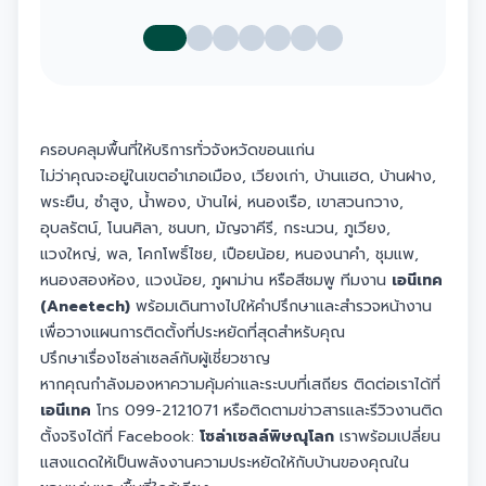
ครอบคลุมพื้นที่ให้บริการทั่วจังหวัดขอนแก่น
ไม่ว่าคุณจะอยู่ในเขตอำเภอเมือง, เวียงเก่า, บ้านแฮด, บ้านฝาง,
พระยืน, ซำสูง, น้ำพอง, บ้านไผ่, หนองเรือ, เขาสวนกวาง,
อุบลรัตน์, โนนศิลา, ชนบท, มัญจาคีรี, กระนวน, ภูเวียง,
แวงใหญ่, พล, โคกโพธิ์ไชย, เปือยน้อย, หนองนาคำ, ชุมแพ,
หนองสองห้อง, แวงน้อย, ภูผาม่าน หรือสีชมพู ทีมงาน
เอนีเทค
(Aneetech)
พร้อมเดินทางไปให้คำปรึกษาและสำรวจหน้างาน
เพื่อวางแผนการติดตั้งที่ประหยัดที่สุดสำหรับคุณ
ปรึกษาเรื่องโซล่าเซลล์กับผู้เชี่ยวชาญ
หากคุณกำลังมองหาความคุ้มค่าและระบบที่เสถียร ติดต่อเราได้ที่
เอนีเทค
โทร 099-2121071 หรือติดตามข่าวสารและรีวิวงานติด
ตั้งจริงได้ที่ Facebook:
โซล่าเซลล์พิษณุโลก
เราพร้อมเปลี่ยน
แสงแดดให้เป็นพลังงานความประหยัดให้กับบ้านของคุณใน