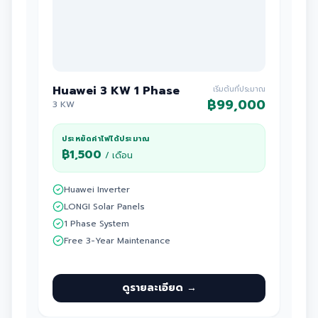
Huawei 3 KW 1 Phase
Hua
เริ่มต้นที่ประมาณ
฿
99,000
3 KW
5 KW
ประหยัดค่าไฟได้ประมาณ
ประ
฿
1,500
฿
/ เดือน
Huawei Inverter
Hu
LONGI Solar Panels
Lo
1 Phase System
1 
Free 3-Year Maintenance
ตร
ดูรายละเอียด →