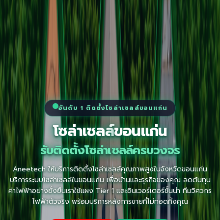
อันดับ 1 ติดตั้งโซล่าเซลล์
ขอนแก่น
โซล่าเซลล์
ขอนแก่น
รับติดตั้งโซล่าเซลล์ครบวงจร
Aneetech ให้บริการติดตั้งโซล่าเซลล์คุณภาพสูงในจังหวัด
ขอนแก่น
บริการระบบโซล่าเซลล์ในขอนแก่น เพื่อบ้านและธุรกิจของคุณ ลดต้นทุน
ค่าไฟฟ้าอย่างยั่งยืน
เราใช้แผง Tier 1 และอินเวอร์เตอร์ชั้นนำ ทีมวิศวกร
ไฟฟ้าตัวจริง พร้อมบริการหลังการขายที่ไม่ทอดทิ้งคุณ